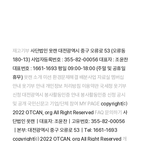
재고기부
사단법인 옷캔
대전광역시 중구 오류로 53 (오류동
180-13)
사업자등록번호 : 355-82-00056
대표자 : 조윤찬
대표번호 : 1661-1693
평일 09:00-18:00 (주말 및 공휴일
휴무)
옷캔 소개
미션
환경문제해결
배분사업
자료실
멤버십
안내
옷기부 안내
개인정보 처리방침
이용약관
국세청
옷기부
신청
대전광역시
봉사활동인증 안내
봉사활동인증 신청
공시
및 공개
국민신문고
기업/단체 참여
MY PAGE
copyright⒞
2022 OTCAN, org All Right Reserved
FAQ
문의하기
사
단법인 옷캔｜대표자: 조윤찬｜고유번호: 355-82-00056
｜본부: 대전광역시 중구 오류로 53｜Tel: 1661-1693
copyright⒞ 2022 OTCAN, org All Right Reserved
개