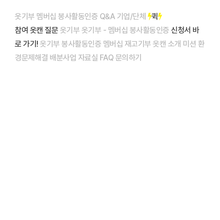
콘
옷기부
멤버십
봉사활동인증
Q&A
기업/단체
퀵
텐
참여
옷캔
질문
옷기부
옷기부 - 멤버십
봉사활동인증
신청서 바
츠
로 가기!
옷기부
봉사활동인증
멤버십
재고기부
옷캔 소개
미션
환
로
경문제해결
배분사업
자료실
FAQ
문의하기
건
너
뛰
기